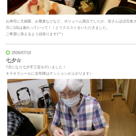
お寿司に天婦羅、お蕎麦などなど、ボリューム満点でしたが、皆さんほぼ完食
月に1回は連れっていって！！とリクエストをいただきました。
ご希望に添えるよう頑張ります(^^♪
2026/07/10
七夕☆
7月になり七夕手工芸を行いました！
キラキラシールに女性陣はテンションが上がります♪