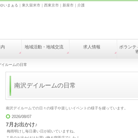
ゆいまぁる｜東久留米市｜西東京市｜新座市｜介護
案内
地域活動・地域交流
求人情報
ボランテ
デイルームの日常
南沢デイルームの日常
南沢デイルームでの日々の様子や楽しいイベントの様子を綴っています。
2026/08/07
7月お出かけ♪
梅雨明けし毎日暑い日が続いていますね。
７月のお出かけはお買い物＆喫茶店でした！