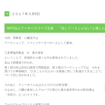
２０１７年３月5日
NPO法人ワーカーズコープ主催 「”決して一人じゃない”と感じ
今回、理事長 八幡茂子は
ワークショップ、ファシリテーターの一人として参加。
三多摩協同集会 in 東久留米
ということで、各地区から様々な方が参加されていました。
会は３部構成で行われ、
第１部の向山先生の講演で問題提起、第２部のワークショップでは、それを
受けての事例検討、”ひきこもりの人がいる家族に対して私達ができること”に
ついて話し合われました。
そのあと、ティータイムをはさんでの”わが町自慢”。
ちなみに、八幡が参加したグループが挙げた東久留米市のわが町自慢は
「市民力」だったそうです。
ワークグループは１０人程度で６班。