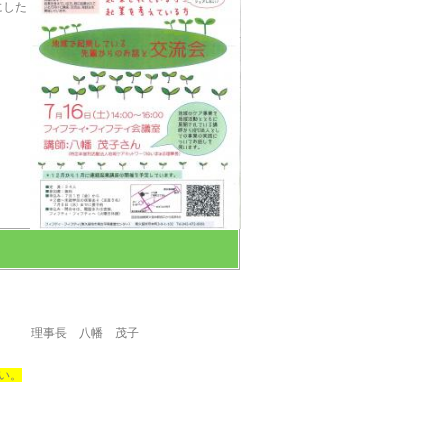
にした
理事長 八幡 茂子
い。