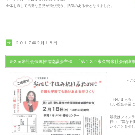
全体を通して活発な意見が飛び交う、活気のある会となりました。
２０１７年２月１８日
東久留米社会保障推進協議会主催 「第１３回東久留米社会保障
～こ
「ゆいまぁる」
しい総合事業に
最後はフィンラ
行い、”異なる
いうことを少し