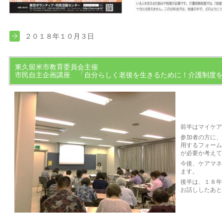
２０１８年１０月３日
東久留米市教育委員会主催
市民自主企画講座 「自分らしく老後を生きるために！介護制度
企画・運
前半はマイケア
参加者の方に、
用するフォーム
が必要か考えて
今後、ケアマネ
ます。
後半は、１８年
お話ししたあと