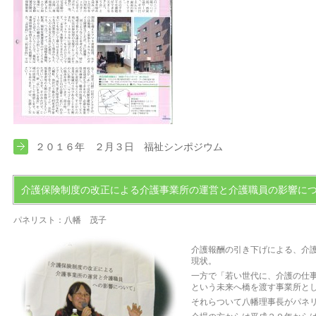
２０１６年 ２月３日 福祉シンポジウム
介護保険制度の改正による介護事業所の運営と介護職員の影響に
パネリスト：八幡 茂子
介護報酬の引き下げによる、介
現状。
一方で「若い世代に、介護の仕
という未来へ橋を渡す事業所と
それらついて八幡理事長がパネ