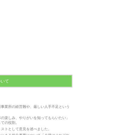
ついて
護事業所の経営難や、厳しい人手不足という
事の楽しみ、やりがいを知ってもらいたい」
しての役割。
リストとして意見を述べました。